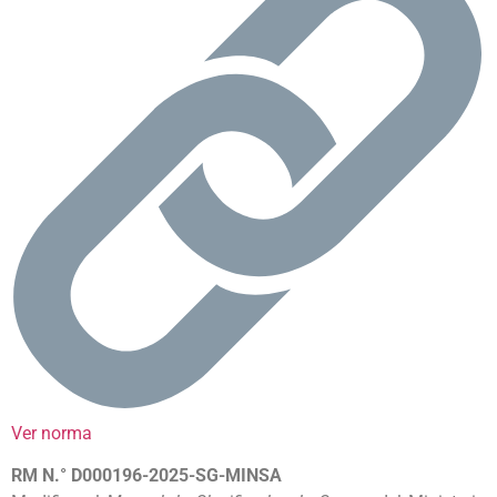
Ver norma
RM N.° D000196-2025-SG-MINSA