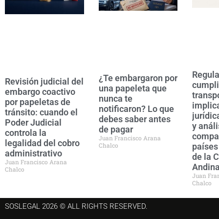
Regula
¿Te embargaron por
Revisión judicial del
cumpli
una papeleta que
embargo coactivo
transpo
nunca te
por papeletas de
implic
notificaron? Lo que
tránsito: cuando el
jurídic
debes saber antes
Poder Judicial
y análi
de pagar
controla la
compar
Juan Francisco Arana
legalidad del cobro
Chalco
paíse
administrativo
de la 
Juan Francisco Arana
Andin
Chalco
Juan Fra
Chalco
SOSLEGAL 2026 © ALL RIGHTS RESERVED.