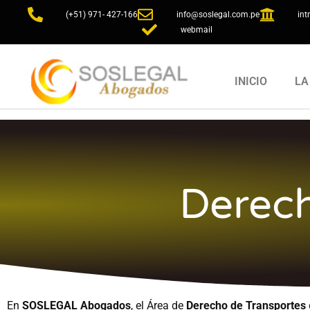
(+51) 971- 427-166
info@soslegal.com.pe
int
webmail
INICIO
LA
Derech
En
SOSLEGAL Abogados
, el Área de
Derecho de Transportes