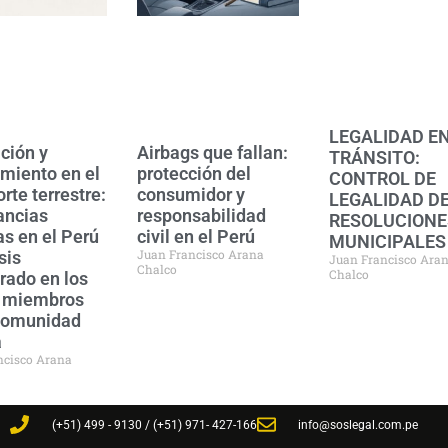
LEGALIDAD EN
ción y
Airbags que fallan:
TRÁNSITO:
miento en el
protección del
CONTROL DE
rte terrestre:
consumidor y
LEGALIDAD DE
ancias
responsabilidad
RESOLUCIONE
as en el Perú
civil en el Perú
MUNICIPALES
Juan Francisco Arana
sis
Juan Francisco Ara
Chalco
Chalco
ado en los
s miembros
Comunidad
a
ncisco Arana
(+51) 499 - 9130 / (+51) 971- 427-166
info@soslegal.com.pe