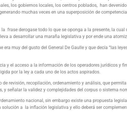
nales, los gobiernos locales, los centros poblados, han devenid
, generando muchas veces en una superposición de competencias.
la frase derogase todo lo que se oponga a la presente, la cual
onlleva a desarrollar una maraña legislativa y por ende una atomi
 que era muy del gusto del General De Gaulle y que decía “las le
ncia y el acceso a la información de los operadores jurídicos y f
igida por la ley a cada uno de los actos aspirados.
jo de revisión, recopilación, ordenamiento y análisis, que permita
, y señalar la validez y complejidades del corpus o sistema nor
denamiento nacional, sin embargo existe una propuesta legisla
 solución a la inflación legislativa y ello deberá ser complemen