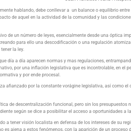
ente hablando, debe conllevar a un balance o equilibrio entre e
pacto de aquel en la actividad de la comunidad y las condicione
esivo de un número de leyes, esencialmente desde una óptica imp
creando para ello una descodificación o una regulación atomiza
tener la ley.
 que día a día aparecen normas y mas regulaciones, entrampan
ivo, por una inflación legislativa que es incontrolable, en el p
normativa y por ende procesal.
nza afianzado por la constante vorágine legislativa, así como el
ica de descentralización funcional, pero sin los presupuestos ne
iente según se dice a posibilitar el acceso a oportunidades a 
do a tener visión localista en defensa de los intereses de su re
o es ajena a estos fenómenos, con la aparición de un proceso 