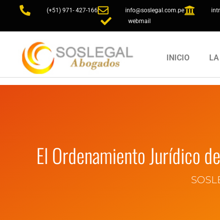
(+51) 971- 427-166
info@soslegal.com.pe
int
webmail
INICIO
LA
El Ordenamiento Jurídico del
SOSL