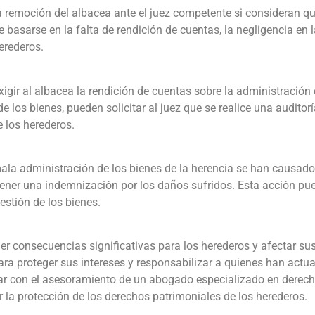
a remoción del albacea ante el juez competente si consideran q
asarse en la falta de rendición de cuentas, la negligencia en l
erederos.
gir al albacea la rendición de cuentas sobre la administración 
de los bienes, pueden solicitar al juez que se realice una audito
e los herederos.
ala administración de los bienes de la herencia se han causado 
tener una indemnización por los daños sufridos. Esta acción pued
stión de los bienes.
er consecuencias significativas para los herederos y afectar su
para proteger sus intereses y responsabilizar a quienes han act
ar con el asesoramiento de un abogado especializado en derecho
r la protección de los derechos patrimoniales de los herederos.