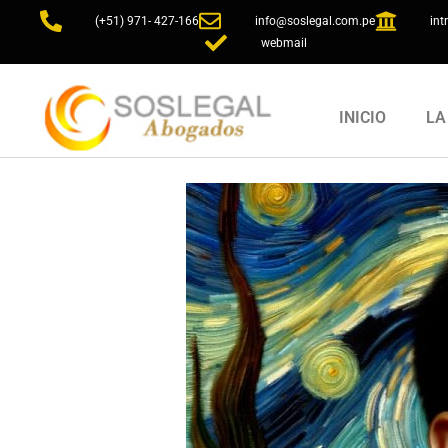
(+51) 971- 427-166
info@soslegal.com.pe
int
webmail
INICIO
LA