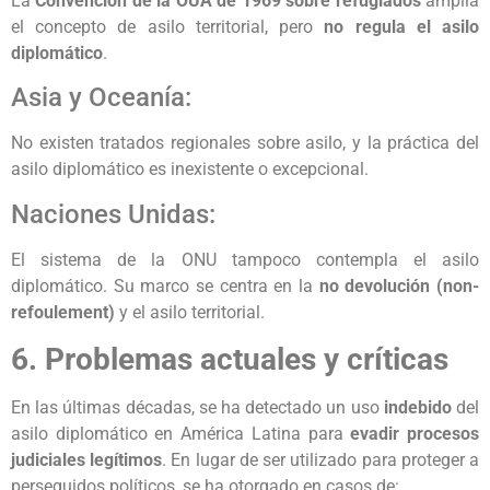
La
Convención de la OUA de 1969 sobre refugiados
amplía
el concepto de asilo territorial, pero
no regula el asilo
diplomático
.
Asia y Oceanía:
No existen tratados regionales sobre asilo, y la práctica del
asilo diplomático es inexistente o excepcional.
Naciones Unidas:
El sistema de la ONU tampoco contempla el asilo
diplomático. Su marco se centra en la
no devolución (non-
refoulement)
y el asilo territorial.
6. Problemas actuales y críticas
En las últimas décadas, se ha detectado un uso
indebido
del
asilo diplomático en América Latina para
evadir procesos
judiciales legítimos
. En lugar de ser utilizado para proteger a
perseguidos políticos, se ha otorgado en casos de: