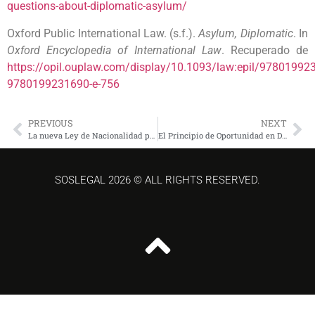
questions-about-diplomatic-asylum/
Oxford Public International Law. (s.f.).
Asylum, Diplomatic
. In
Oxford Encyclopedia of International Law
. Recuperado de
https://opil.ouplaw.com/display/10.1093/law:epil/97801992
9780199231690-e-756
PREVIOUS
NEXT
La nueva Ley de Nacionalidad peruana, el proceso de consulta pública del Reglamento y sus implicancias jurídicas
El Principio de Oportunidad en Delitos de Peligro Común: Una Alternativa Válida en la Política Criminal Peruana
SOSLEGAL 2026 © ALL RIGHTS RESERVED.