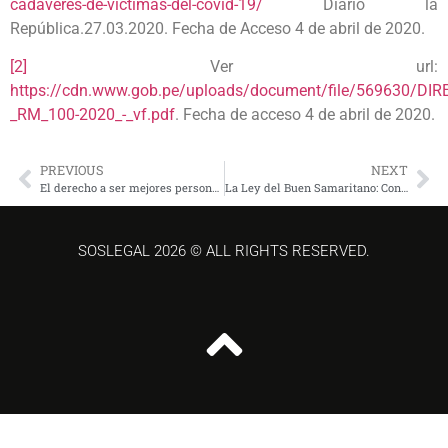
cadaveres-de-victimas-del-covid-19/
Diario la
República.27.03.2020. Fecha de Acceso 4 de abril de 2020.
[2]
Ver url:
https://cdn.www.gob.pe/uploads/document/file/569630/DIR
_RM_100-2020_-_vf.pdf
. Fecha de acceso 4 de abril de 2020.
PREVIOUS
NEXT
El derecho a ser mejores personas
La Ley del Buen Samaritano: Construyendo una Ley que modifica el Código Penal Peruano, para exceptuar de Responsabilidad Civil y Penal cuando se auxilia a Personas en Estado de Peligro
SOSLEGAL 2026 © ALL RIGHTS RESERVED.