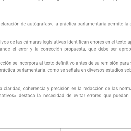
aración de autógrafas», la práctica parlamentaria permite la c
tivos de las cámaras legislativas identifican errores en el texto 
lando el error y la corrección propuesta, que debe ser ap
ección se incorpora al texto definitivo antes de su remisión par
práctica parlamentaria, como se señala en diversos estudios sob
la claridad, coherencia y precisión en la redacción de las nor
mativos» destaca la necesidad de evitar errores que puedan 