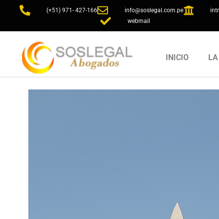
(+51) 971- 427-166
info@soslegal.com.pe
int
webmail
INICIO
LA