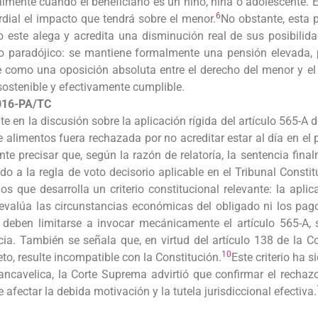
lmente cuando el beneficiario es un niño, niña o adolescente. El 
6
rdial el impacto que tendrá sobre el menor.
No obstante, esta p
do este alega y acredita una disminución real de sus posibilid
o paradójico: se mantiene formalmente una pensión elevada, 
rse como una oposición absoluta entre el derecho del menor y e
sostenible y efectivamente cumplible.
2016-PA/TC
 en la discusión sobre la aplicación rígida del artículo 565-A d
 alimentos fuera rechazada por no acreditar estar al día en el
nte precisar que, según la razón de relatoría, la sentencia fi
 a la regla de voto decisorio aplicable en el Tribunal Constit
 que desarrolla un criterio constitucional relevante: la aplica
 evalúa las circunstancias económicas del obligado ni los pago
o deben limitarse a invocar mecánicamente el artículo 565-A,
ticia. También se señala que, en virtud del artículo 138 de la Co
10
to, resulte incompatible con la Constitución.
Este criterio ha 
ancavelica, la Corte Suprema advirtió que confirmar el recha
 afectar la debida motivación y la tutela jurisdiccional efectiva.