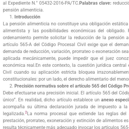
al Expediente N.° 05432-2016-PA/TC.
Palabras clave:
reducció
pensión alimenticia.
Introducción
La pensión alimenticia no constituye una obligación estática
alimentista y las posibilidades económicas del obligado. 
ordenamiento permite solicitar la reducción de la pensión a
artículo 565-A del Código Procesal Civil exige que el dema
demanda de reducción, variación, prorrateo o exoneración sea
aplicada mecánicamente, puede impedir que el juez conoz
económica real.En este contexto, la cuestión jurídica central
Civil cuando su aplicación estricta bloquea irrazonablemen
constitucionales: por un lado, el derecho alimentario del menor 
Precisión normativa sobre el artículo 565 del Código Pro
Debe efectuarse una precisión inicial. El artículo 565 del Có
único”. En realidad, dicho artículo establece un
anexo especi
acompaña su última declaración jurada de impuesto a la re
2
legalizada.
La norma procesal que extiende las reglas del
prestación, prorrateo, exoneración y extinción de alimentos es 
resulta técnicamente más adecuado invocar los artículos 565-A 