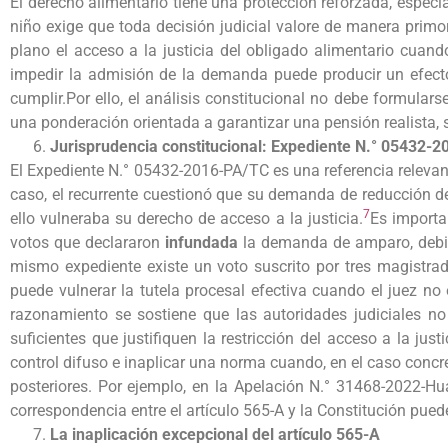
El derecho alimentario tiene una protección reforzada, especia
niño exige que toda decisión judicial valore de manera primo
plano el acceso a la justicia del obligado alimentario cuan
impedir la admisión de la demanda puede producir un efect
cumplir.Por ello, el análisis constitucional no debe formula
una ponderación orientada a garantizar una pensión realista, 
Jurisprudencia constitucional: Expediente N.° 05432-
El Expediente N.° 05432-2016-PA/TC es una referencia relevante
caso, el recurrente cuestionó que su demanda de reducción de
7
ello vulneraba su derecho de acceso a la justicia.
Es importa
votos que declararon
infundada
la demanda de amparo, debido
mismo expediente existe un voto suscrito por tres magistrados
puede vulnerar la tutela procesal efectiva cuando el juez no
razonamiento se sostiene que las autoridades judiciales n
suficientes que justifiquen la restricción del acceso a la jus
control difuso e inaplicar una norma cuando, en el caso concre
posteriores. Por ejemplo, en la Apelación N.° 31468-2022-Hu
correspondencia entre el artículo 565-A y la Constitución puede
La inaplicación excepcional del artículo 565-A