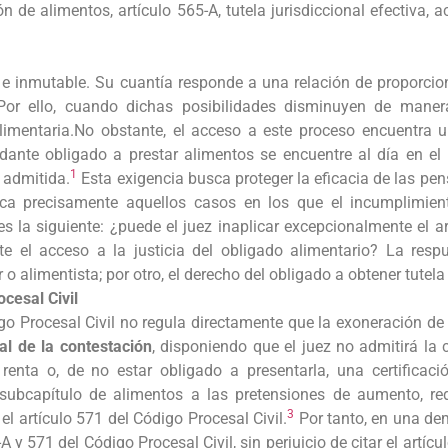
n de alimentos, artículo 565-A, tutela jurisdiccional efectiva, ac
 e inmutable. Su cuantía responde a una relación de proporcio
Por ello, cuando dichas posibilidades disminuyen de manera r
limentaria.No obstante, el acceso a este proceso encuentra un
ndante obligado a prestar alimentos se encuentre al día en e
1
 admitida.
Esta exigencia busca proteger la eficacia de las pen
ca precisamente aquellos casos en los que el incumplimien
 es la siguiente: ¿puede el juez inaplicar excepcionalmente el 
te el acceso a la justicia del obligado alimentario? La res
o alimentista; por otro, el derecho del obligado a obtener tutela 
cesal Civil
digo Procesal Civil no regula directamente que la exoneración d
al de la contestación
, disponiendo que el juez no admitirá la
nta o, de no estar obligado a presentarla, una certificaci
 subcapítulo de alimentos a las pretensiones de aumento, r
3
el artículo 571 del Código Procesal Civil.
Por tanto, en una de
y 571 del Código Procesal Civil, sin perjuicio de citar el artíc