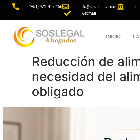
(+51) 971- 427-166
info@soslegal.com.pe
int
webmail
INICIO
LA
Reducción de alim
necesidad del ali
obligado