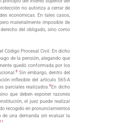
principio del interés superior del
rotección no autoriza a cerrar de
ades económicas. En tales casos,
pero materialmente imposible de
l derecho del obligado, sino como
el Código Procesal Civil. En dicho
 pago de la pensión, alegando que
nalmente quedó conformada por los
8
ucional.
Sin embargo, dentro del
ción inflexible del artículo 565-A
9
s parciales realizados.
En dicho
 sino que deben exponer razones
nstitución, el juez puede realizar
sido recogido en pronunciamientos
zo de una demanda sin evaluar la
11