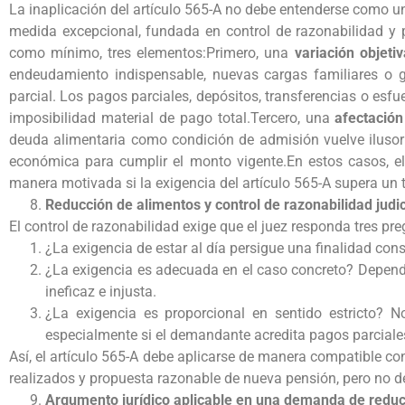
La inaplicación del artículo 565-A no debe entenderse como un
medida excepcional, fundada en control de razonabilidad y pr
como mínimo, tres elementos:Primero, una
variación objeti
endeudamiento indispensable, nuevas cargas familiares o 
parcial. Los pagos parciales, depósitos, transferencias o esf
imposibilidad material de pago total.Tercero, una
afectación
deuda alimentaria como condición de admisión vuelve ilusori
económica para cumplir el monto vigente.En estos casos, e
manera motivada si la exigencia del artículo 565-A supera un t
Reducción de alimentos y control de razonabilidad judic
El control de razonabilidad exige que el juez responda tres pr
¿La exigencia de estar al día persigue una finalidad cons
¿La exigencia es adecuada en el caso concreto? Dependerá
ineficaz e injusta.
¿La exigencia es proporcional en sentido estricto? No
especialmente si el demandante acredita pagos parciale
Así, el artículo 565-A debe aplicarse de manera compatible co
realizados y propuesta razonable de nueva pensión, pero no de
Argumento jurídico aplicable en una demanda de redu