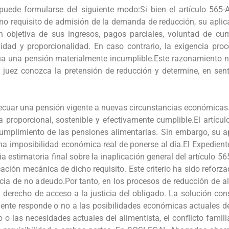
ede formularse del siguiente modo:Si bien el artículo 565-A 
como requisito de admisión de la demanda de reducción, su apli
n objetiva de sus ingresos, pagos parciales, voluntad de c
lidad y proporcionalidad. En caso contrario, la exigencia pro
túa una pensión materialmente incumplible.Este razonamiento no
l juez conozca la pretensión de reducción y determine, en sent
cuar una pensión vigente a nuevas circunstancias económicas. 
a proporcional, sostenible y efectivamente cumplible.El artícul
cumplimiento de las pensiones alimentarias. Sin embargo, su ap
una imposibilidad económica real de ponerse al día.El Expedie
ia estimatoria final sobre la inaplicación general del artículo 56
cación mecánica de dicho requisito. Este criterio ha sido reforz
ncia de no adeudo.Por tanto, en los procesos de reducción de al
y el derecho de acceso a la justicia del obligado. La solución 
vigente responde o no a las posibilidades económicas actuales 
o o las necesidades actuales del alimentista, el conflicto famil