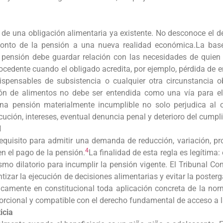
de una obligación alimentaria ya existente. No desconoce el de
monto de la pensión a una nueva realidad económica.La base
a pensión debe guardar relación con las necesidades de quien 
 procedente cuando el obligado acredita, por ejemplo, pérdida de
ispensables de subsistencia o cualquier otra circunstancia 
ión de alimentos no debe ser entendida como una vía para el
a pensión materialmente incumplible no solo perjudica al o
ción, intereses, eventual denuncia penal y deterioro del cumpli
d
 requisito para admitir una demanda de reducción, variación, p
4
en el pago de la pensión.
La finalidad de esta regla es legítima:
 dilatorio para incumplir la pensión vigente. El Tribunal Cons
tizar la ejecución de decisiones alimentarias y evitar la poster
camente en constitucional toda aplicación concreta de la norma.
oporcional y compatible con el derecho fundamental de acceso a la
icia