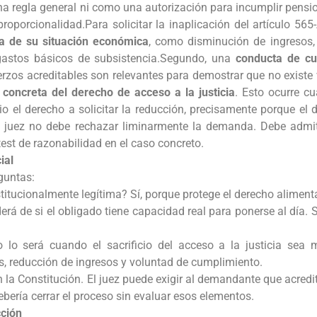
a regla general ni como una autorización para incumplir pensio
oporcionalidad.Para solicitar la inaplicación del artículo 565
va de su situación económica
, como disminución de ingresos,
gastos básicos de subsistencia.Segundo, una
conducta de cu
uerzos acreditables son relevantes para demostrar que no existe
 concreta del derecho de acceso a la justicia
. Esto ocurre cu
o el derecho a solicitar la reducción, precisamente porque e
l juez no debe rechazar liminarmente la demanda. Debe admit
est de razonabilidad en el caso concreto.
ial
eguntas:
titucionalmente legítima? Sí, porque protege el derecho alimenta
 de si el obligado tiene capacidad real para ponerse al día. Si
 lo será cuando el sacrificio del acceso a la justicia sea 
s, reducción de ingresos y voluntad de cumplimiento.
n la Constitución. El juez puede exigir al demandante que acred
bería cerrar el proceso sin evaluar esos elementos.
cción