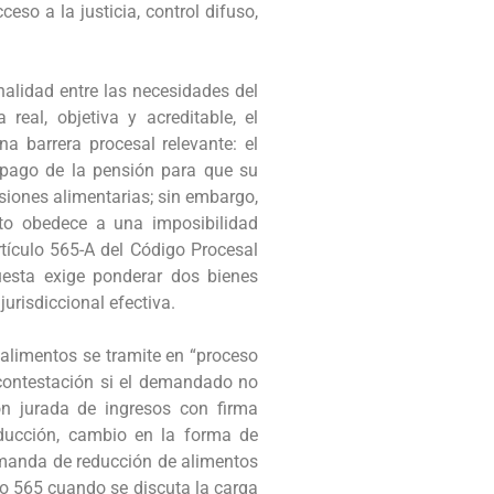
ceso a la justicia, control difuso,
nalidad entre las necesidades del
eal, objetiva y acreditable, el
a barrera procesal relevante: el
l pago de la pensión para que su
siones alimentarias; sin embargo,
to obedece a una imposibilidad
artículo 565-A del Código Procesal
puesta exige ponderar dos bienes
jurisdiccional efectiva.
e alimentos se tramite en “proceso
 contestación si el demandado no
ón jurada de ingresos con firma
educción, cambio en la forma de
manda de reducción de alimentos
ulo 565 cuando se discuta la carga