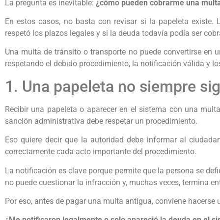
La pregunta es inevitable:
¿cómo pueden cobrarme una multa
En estos casos, no basta con revisar si la papeleta existe.
respetó los plazos legales y si la deuda todavía podía ser cob
Una multa de tránsito o transporte no puede convertirse en u
respetando el debido procedimiento, la notificación válida y lo
1. Una papeleta no siempre sig
Recibir una papeleta o aparecer en el sistema con una multa
sanción administrativa debe respetar un procedimiento.
Eso quiere decir que la autoridad debe informar al ciudadano
correctamente cada acto importante del procedimiento.
La notificación es clave porque permite que la persona se def
no puede cuestionar la infracción y, muchas veces, termina e
Por eso, antes de pagar una multa antigua, conviene hacerse 
¿Me notificaron legalmente o solo apareció la deuda en el s