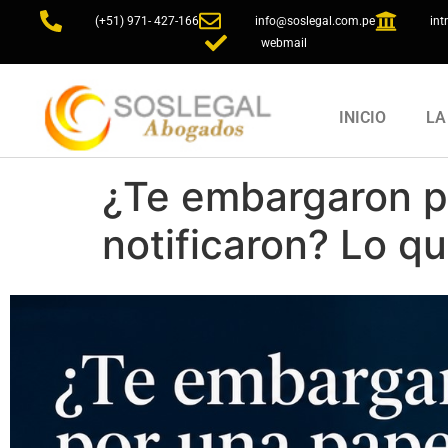
(+51) 971- 427-166
info@soslegal.com.pe
int
webmail
INICIO
LA
¿Te embargaron p
notificaron? Lo q