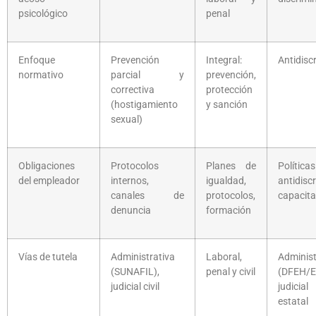
psicológico
penal
Enfoque
Prevención
Integral:
Antidisc
normativo
parcial y
prevención,
correctiva
protección
(hostigamiento
y sanción
sexual)
Obligaciones
Protocolos
Planes de
Políticas
del empleador
internos,
igualdad,
antidisc
canales de
protocolos,
capacita
denuncia
formación
Vías de tutela
Administrativa
Laboral,
Administ
(SUNAFIL),
penal y civil
(DFEH/E
judicial civil
judicia
estatal